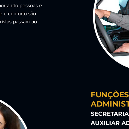
portando pessoas e
e e conforto são
ristas passam ao
FUNÇÕE
ADMINIST
SECRETARIA
AUXILIAR A