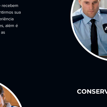
e recebem
ntirmos sua
eriência
es, além é
 as
CONSER